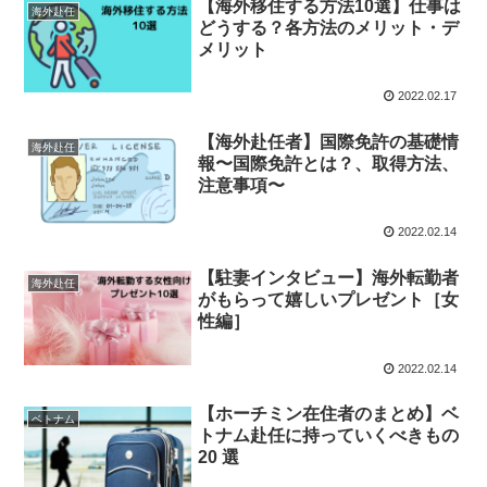
【海外移住する方法10選】仕事は
海外赴任
どうする？各方法のメリット・デ
メリット
2022.02.17
【海外赴任者】国際免許の基礎情
海外赴任
報〜国際免許とは？、取得方法、
注意事項〜
2022.02.14
【駐妻インタビュー】海外転勤者
海外赴任
がもらって嬉しいプレゼント［女
性編］
2022.02.14
【ホーチミン在住者のまとめ】ベ
ベトナム
トナム赴任に持っていくべきもの
20 選